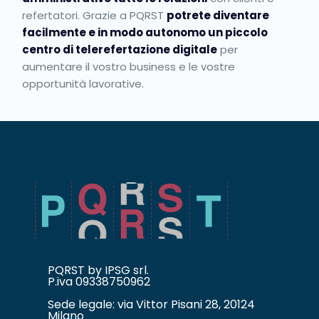
refertatori. Grazie a PQRST
potrete diventare
facilmente e in modo autonomo un piccolo
centro di telerefertazione digitale
per
aumentare il vostro business e le vostre
opportunità lavorative.
PQRST by IPSG srl.
P.iva 09338750962
Sede legale: via Vittor Pisani 28, 20124
Milano