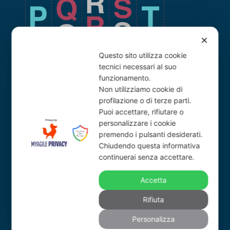
✕
Questo sito utilizza cookie
PQRST by IPSG srl.
tecnici necessari al suo
P.iva 09338750962
funzionamento.
Sede legale: via Vittor Pisani 28, 20124
Non utilizziamo cookie di
Milano
profilazione o di terze parti.
Sede operativa: Via Carlo Carrà, 5,
Puoi accettare, rifiutare o
20900, Monza (MB), Italy
personalizzare i cookie
Numero REA MI - 2084092
premendo i pulsanti desiderati.
IPSG srl è conforme alla norma UNI EN
Chiudendo questa informativa
ISO 9001: 2015
continuerai senza accettare.
Accetta
Rifiuta
Personalizza